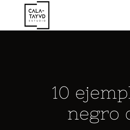
Saltar
al
contenido
10 ejemp
negro 